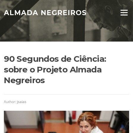
Skip
to
ALMADA NEGREIROS
Menu
content
90 Segundos de Ciência:
sobre o Projeto Almada
Negreiros
Author:
jsaias