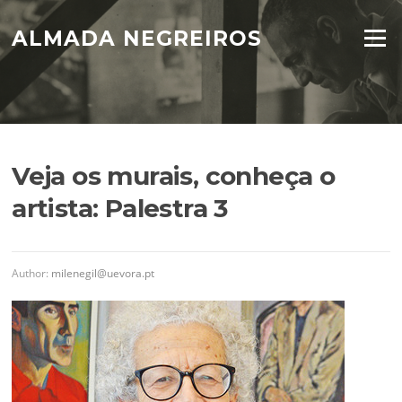
Skip
to
ALMADA NEGREIROS
Menu
content
Veja os murais, conheça o
artista: Palestra 3
Author:
milenegil@uevora.pt