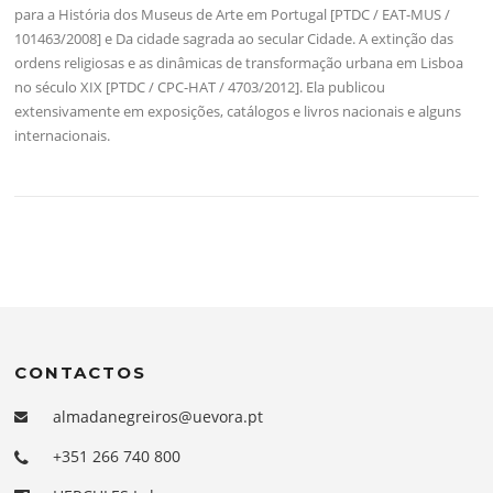
para a História dos Museus de Arte em Portugal [PTDC / EAT-MUS /
101463/2008] e Da cidade sagrada ao secular Cidade. A extinção das
ordens religiosas e as dinâmicas de transformação urbana em Lisboa
no século XIX [PTDC / CPC-HAT / 4703/2012]. Ela publicou
extensivamente em exposições, catálogos e livros nacionais e alguns
internacionais.
CONTACTOS
almadanegreiros@uevora.pt
+351 266 740 800