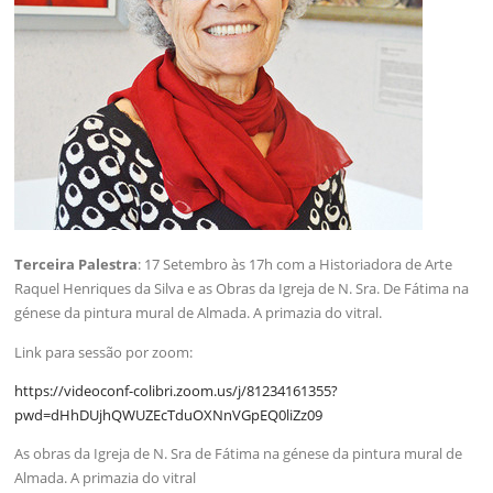
Terceira Palestra
: 17 Setembro às 17h com a Historiadora de Arte
Raquel Henriques da Silva e as Obras da Igreja de N. Sra. De Fátima na
génese da pintura mural de Almada. A primazia do vitral.
Link para sessão por zoom:
https://videoconf-colibri.zoom.us/j/81234161355?
pwd=dHhDUjhQWUZEcTduOXNnVGpEQ0liZz09
As obras da Igreja de N. Sra de Fátima na génese da pintura mural de
Almada. A primazia do vitral