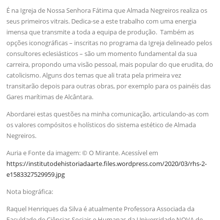
É na Igreja de Nossa Senhora Fátima que Almada Negreiros realiza os
seus primeiros vitrais. Dedica-se a este trabalho com uma energia
imensa que transmite a toda a equipa de produção. Também as
opções iconográficas – inscritas no programa da Igreja delineado pelos
consultores eclesiásticos – são um momento fundamental da sua
carreira, propondo uma visão pessoal, mais popular do que erudita, do
catolicismo. Alguns dos temas que ali trata pela primeira vez
transitarão depois para outras obras, por exemplo para os painéis das
Gares marítimas de Alcântara.
Abordarei estas questões na minha comunicação, articulando-as com
os valores compósitos e holísticos do sistema estético de Almada
Negreiros.
Auria e Fonte da imagem: © O Mirante. Acessível em
https://institutodehistoriadaarte.files.wordpress.com/2020/03/rhs-2-
e1583327529959.jpg
Nota biográfica:
Raquel Henriques da Silva é atualmente Professora Associada da
Faculdade de Ciências Sociais e Humanas da Universidade NOVA de