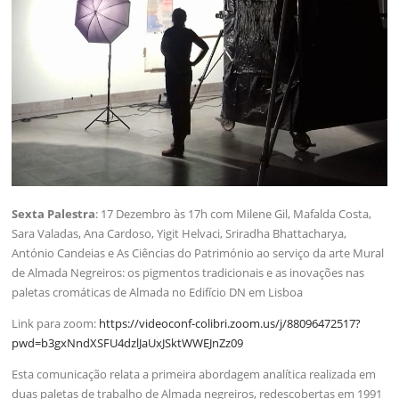
Sexta Palestra
: 17 Dezembro às 17h com Milene Gil, Mafalda Costa,
Sara Valadas, Ana Cardoso, Yigit Helvaci, Sriradha Bhattacharya,
António Candeias e As Ciências do Património ao serviço da arte Mural
de Almada Negreiros: os pigmentos tradicionais e as inovações nas
paletas cromáticas de Almada no Edifício DN em Lisboa
Link para zoom:
https://videoconf-colibri.zoom.us/j/88096472517?
pwd=b3gxNndXSFU4dzlJaUxJSktWWEJnZz09
Esta comunicação relata a primeira abordagem analítica realizada em
duas paletas de trabalho de Almada negreiros, redescobertas em 1991