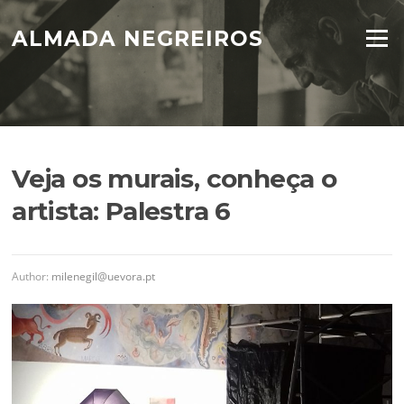
Skip
to
ALMADA NEGREIROS
Menu
content
Veja os murais, conheça o
artista: Palestra 6
Author:
milenegil@uevora.pt