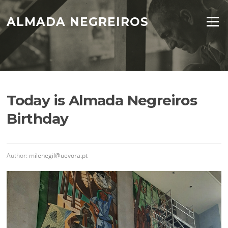
Skip
to
ALMADA NEGREIROS
Menu
content
Today is Almada Negreiros
Birthday
Author:
milenegil@uevora.pt