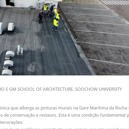
O E GM SCHOOL OF ARCHITECTURE, SOOCHOW UNIVERSITY
tónica que alberga as pinturas murais na Gare Marítima da Roch
ão de conservação e restauro. Esta é uma condição fundamental p
teriorações.