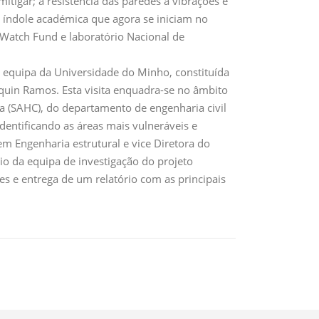
tigar; a resistência das paredes a vibrações é
e índole académica que agora se iniciam no
Watch Fund e laboratório Nacional de
a equipa da Universidade do Minho, constituída
aquin Ramos. Esta visita enquadra-se no âmbito
a (SAHC), do departamento de engenharia civil
identificando as áreas mais vulneráveis e
m Engenharia estrutural e vice Diretora do
io da equipa de investigação do projeto
 e entrega de um relatório com as principais