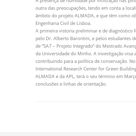
A presença de humidade por infiltração nas pin
outra das preocupações, tendo em conta a locali
âmbito do projeto ALMADA, e que têm como obje
Engenharia Civil de Lisboa.
A primeira vistoria preliminar e de diagnóstic
pelo Dr. Alberto Barontini, e pelos estudantes
de “SA7 – Projeto Integrado” do Mestrado Avan
da Universidade do Minho. A investigação visa a
contribuindo para a política de conservação. N
International Research Center for Green Buildin
ALMADA e da APL, terá o seu término em Março 
conclusões e linhas de orientação.