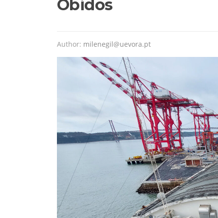
Óbidos
Author:
milenegil@uevora.pt