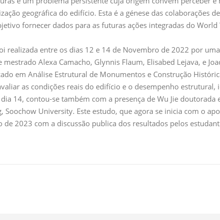
turas é um problema persistente cuja origem convém perceber e mi
zação geográfica do edifício. Esta é a génese das colaborações d
tivo fornecer dados para as futuras ações integradas do World 
o foi realizada entre os dias 12 e 14 de Novembro de 2022 por um
 de mestrado Alexa Camacho, Glynnis Flaum, Elisabed Lejava, e Jo
çado em Análise Estrutural de Monumentos e Construção Históric
valiar as condições reais do edifício e o desempenho estrutural, 
o dia 14, contou-se também com a presença de Wu Jie doutorada e
g, Soochow University. Este estudo, que agora se inicia com o apo
de 2023 com a discussão publica dos resultados pelos estudantes