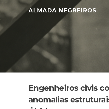
Skip
to
ALMADA NEGREIROS
content
Engenheiros civis co
anomalias estrutura