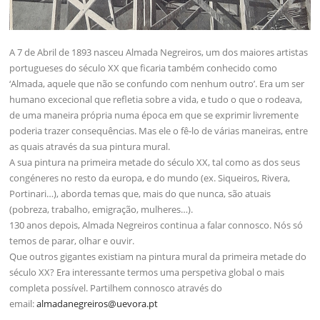
A 7 de Abril de 1893 nasceu Almada Negreiros, um dos maiores artistas
portugueses do século XX que ficaria também conhecido como
‘Almada, aquele que não se confundo com nenhum outro’. Era um ser
humano excecional que refletia sobre a vida, e tudo o que o rodeava,
de uma maneira própria numa época em que se exprimir livremente
poderia trazer consequências. Mas ele o fê-lo de várias maneiras, entre
as quais através da sua pintura mural.
A sua pintura na primeira metade do século XX, tal como as dos seus
congéneres no resto da europa, e do mundo (ex. Siqueiros, Rivera,
Portinari…), aborda temas que, mais do que nunca, são atuais
(pobreza, trabalho, emigração, mulheres…).
130 anos depois, Almada Negreiros continua a falar connosco. Nós só
temos de parar, olhar e ouvir.
Que outros gigantes existiam na pintura mural da primeira metade do
século XX? Era interessante termos uma perspetiva global o mais
completa possível. Partilhem connosco através do
email:
almadanegreiros@uevora.pt