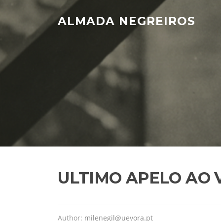
Skip
to
ALMADA NEGREIROS
content
ULTIMO APELO AO 
Author:
milenegil@uevora.pt