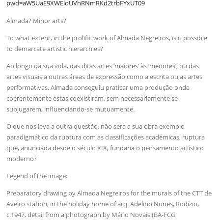
pwd=aW5UaE9XWEloUVhRNmRKd2trbFYxUT09
Almada? Minor arts?
To what extent, in the prolific work of Almada Negreiros, is it possible
to demarcate artistic hierarchies?
Ao longo da sua vida, das ditas artes ‘maiores’ às ‘menores’, ou das
artes visuais a outras áreas de expressão como a escrita ou as artes
performativas, Almada conseguiu praticar uma produção onde
coerentemente estas coexistiram, sem necessariamente se
subjugarem, influenciando-se mutuamente.
O que nos leva a outra questão, não será a sua obra exemplo
paradigmático da ruptura com as classificações académicas, ruptura
que, anunciada desde o século XIX, fundaria o pensamento artístico
moderno?
Legend of the image:
Preparatory drawing by Almada Negreiros for the murals of the CTT de
Aveiro station, in the holiday home of arq. Adelino Nunes, Rodízio,
c.1947, detail from a photograph by Mário Novais (BA-FCG