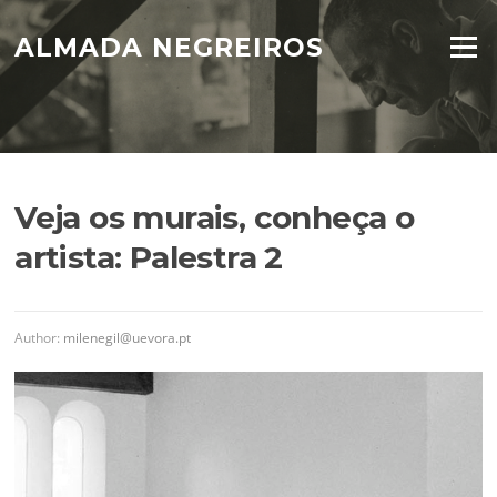
Skip
to
ALMADA NEGREIROS
Menu
content
Veja os murais, conheça o
artista: Palestra 2
Author:
milenegil@uevora.pt