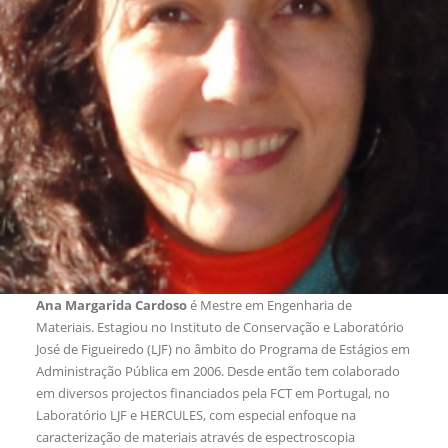
Ana Margarida Cardoso
é Mestre em Engenharia de
Materiais. Estagiou no Instituto de Conservação e Laboratório
José de Figueiredo (LJF) no âmbito do Programa de Estágios em
Administração Pública em 2006. Desde então tem colaborado
em diversos projectos financiados pela FCT em Portugal, no
Laboratório LJF e HERCULES, com especial enfoque na
caracterização de materiais através de espectroscopia