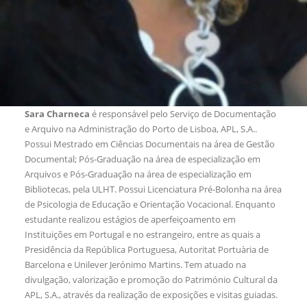
Sara Charneca
é responsável pelo Serviço de Documentação
e Arquivo na Administração do Porto de Lisboa, APL, S.A..
Possui Mestrado em Ciências Documentais na área de Gestão
Documental; Pós-Graduação na área de especialização em
Arquivos e Pós-Graduação na área de especialização em
Bibliotecas, pela ULHT. Possui Licenciatura Pré-Bolonha na área
de Psicologia de Educação e Orientação Vocacional. Enquanto
estudante realizou estágios de aperfeiçoamento em
Instituições em Portugal e no estrangeiro, entre as quais a
Presidência da República Portuguesa, Autoritat Portuària de
Barcelona e Unilever Jerónimo Martins. Tem atuado na
divulgação, valorização e promoção do Património Cultural da
APL, S.A., através da realização de exposições e visitas guiadas.