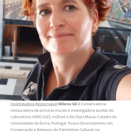
Investigadora Responsável
Milene Gil
é Conservadora-
restauradora de pinturas murais e Investigadora auxiliar do
Laboratório HERCULES, In2Past e da CityU Macau Catedra da
Universidade de Évora, Portugal. Possui Doutoramento em
Conservação e Restauro do Patrimônio Cultural, na