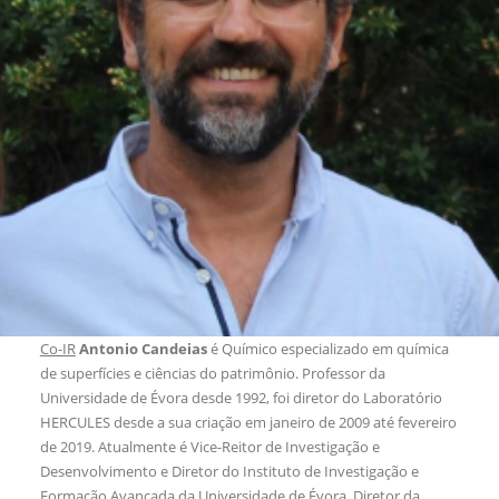
Co-IR
Antonio Candeias
é Químico especializado em química
de superfícies e ciências do patrimônio. Professor da
Universidade de Évora desde 1992, foi diretor do Laboratório
HERCULES desde a sua criação em janeiro de 2009 até fevereiro
de 2019. Atualmente é Vice-Reitor de Investigação e
Desenvolvimento e Diretor do Instituto de Investigação e
Formação Avançada da Universidade de Évora, Diretor da