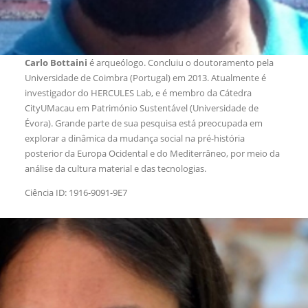
Carlo Bottaini
é arqueólogo. Concluiu o doutoramento pela
Universidade de Coimbra (Portugal) em 2013. Atualmente é
investigador do HERCULES Lab, e é membro da Cátedra
CityUMacau em Património Sustentável (Universidade de
Évora). Grande parte de sua pesquisa está preocupada em
explorar a dinâmica da mudança social na pré-história
posterior da Europa Ocidental e do Mediterrâneo, por meio da
análise da cultura material e das tecnologias.
Ciência ID: 1916-9091-9E7