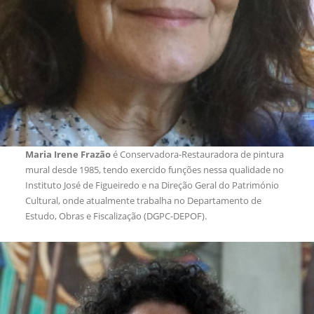
Maria Irene Frazão
é Conservadora-Restauradora de pintura
mural desde 1985, tendo exercido funções nessa qualidade no
Instituto José de Figueiredo e na Direção Geral do Património
Cultural, onde atualmente trabalha no Departamento de
Estudo, Obras e Fiscalização (DGPC-DEPOF).