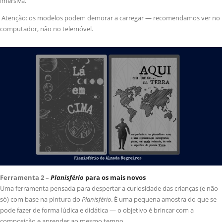
imersiva.
Atenção: os modelos podem demorar a carregar — recomendamos ver no
computador, não no telemóvel.
Ferramenta 2 –
Planisfério
para os mais novos
Uma ferramenta pensada para despertar a curiosidade das crianças (e não
só) com base na pintura do
Planisfério
. É uma pequena amostra do que se
pode fazer de forma lúdica e didática — o objetivo é brincar com a
composição e aprender ao mesmo tempo.