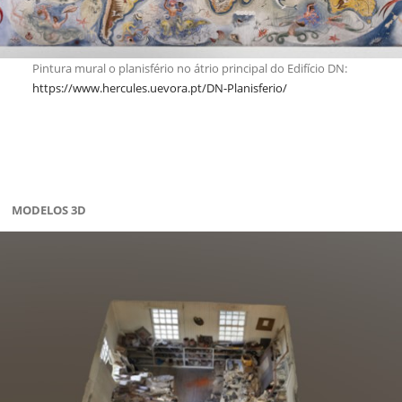
Pintura mural o planisfério no átrio principal do Edifício DN:
https://www.hercules.uevora.pt/DN-Planisferio/
MODELOS 3D