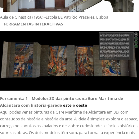
Aula de Ginástica (1956) -Escola BE Patrício Prazeres, Lisboa
FERRAMENTAS INTERACTIVAS
Ferramenta 1 – Modelos 3D das pinturas na Gare Marítima de
Alcântara com história-parede
este
e
oeste
Aqui podes ver as pinturas da Gare Marítima de Alcântara em 3D, com
conteúdos de história e história da arte. A ideia é simples: explora o espaço,
carrega nos pontos assinalados e descobre curiosidades e factos históricos
sobre as obras. Os dois modelos têm som, para tornar a experiência mais