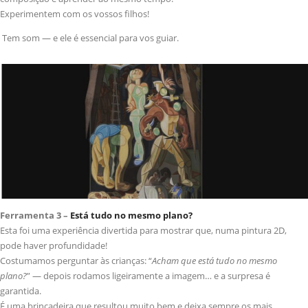
Experimentem com os vossos filhos!
Tem som — e ele é essencial para vos guiar.
Ferramenta 3 –
Está tudo no mesmo plano?
Esta foi uma experiência divertida para mostrar que, numa pintura 2D,
pode haver profundidade!
Costumamos perguntar às crianças: “
Acham que está tudo no mesmo
plano?
” — depois rodamos ligeiramente a imagem… e a surpresa é
garantida.
É uma brincadeira que resultou muito bem e deixa sempre os mais