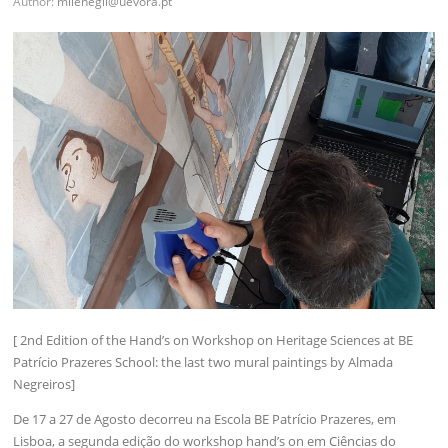
Author:
milenegil@uevora.pt
[ 2nd Edition of the Hand’s on Workshop on Heritage Sciences at BE
Patrício Prazeres School: the last two mural paintings by Almada
Negreiros]
De 17 a 27 de Agosto decorreu na Escola BE Patrício Prazeres, em
Lisboa, a segunda edição do workshop hand’s on em Ciências do