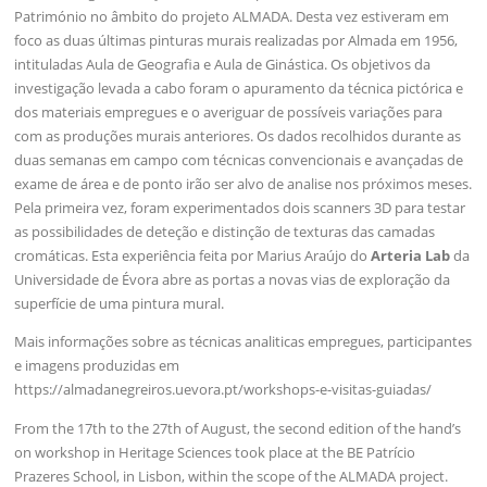
Património no âmbito do projeto ALMADA. Desta vez estiveram em
foco as duas últimas pinturas murais realizadas por Almada em 1956,
intituladas Aula de Geografia e Aula de Ginástica. Os objetivos da
investigação levada a cabo foram o apuramento da técnica pictórica e
dos materiais empregues e o averiguar de possíveis variações para
com as produções murais anteriores. Os dados recolhidos durante as
duas semanas em campo com técnicas convencionais e avançadas de
exame de área e de ponto irão ser alvo de analise nos próximos meses.
Pela primeira vez, foram experimentados dois scanners 3D para testar
as possibilidades de deteção e distinção de texturas das camadas
cromáticas. Esta experiência feita por Marius Araújo do
Arteria Lab
da
Universidade de Évora abre as portas a novas vias de exploração da
superfície de uma pintura mural.
Mais informações sobre as técnicas analiticas empregues, participantes
e imagens produzidas em
https://almadanegreiros.uevora.pt/workshops-e-visitas-guiadas/
From the 17th to the 27th of August, the second edition of the hand’s
on workshop in Heritage Sciences took place at the BE Patrício
Prazeres School, in Lisbon, within the scope of the ALMADA project.