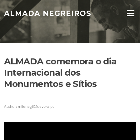
Skip
to
ALMADA NEGREIROS
Menu
content
ALMADA comemora o dia
Internacional dos
Monumentos e Sítios
Author:
milenegil@uevora.pt