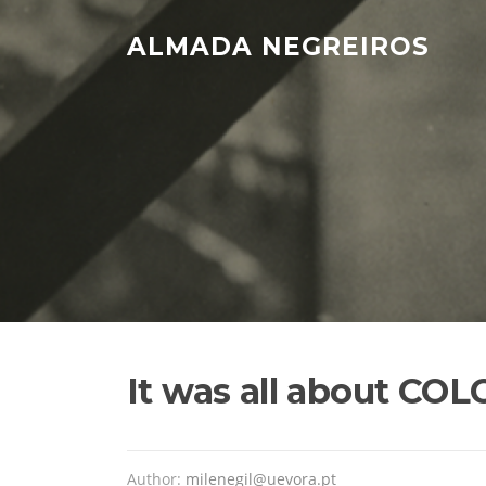
Skip
to
ALMADA NEGREIROS
content
It was all about CO
Author:
milenegil@uevora.pt