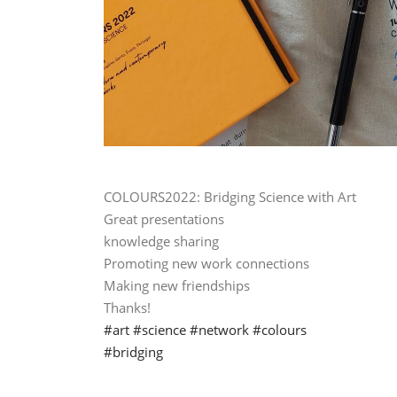
COLOURS2022: Bridging Science with Art
Great presentations
knowledge sharing
Promoting new work connections
Making new friendships
Thanks!
#art
#science
#network
#colours
#bridging