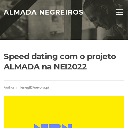
Skip
to
ALMADA NEGREIROS
Menu
content
Speed dating com o projeto
ALMADA na NEI2022
Author:
milenegil@uevora.pt