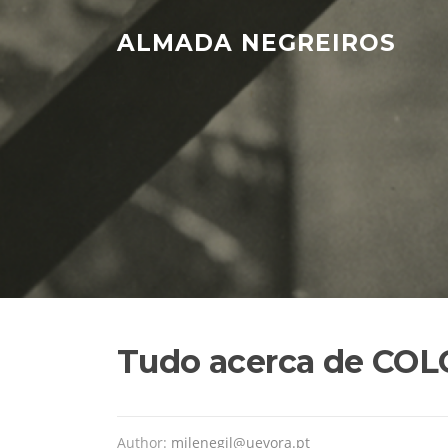
Skip
to
ALMADA NEGREIROS
content
Tudo acerca de CO
Author:
milenegil@uevora.pt