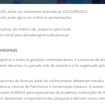
LMADA, desta vez totalmente dedicada ao COLOURS2022.
st, pode agora ver online as apresentações.
alves, do Artéria Lab, preparou para vocês.
 um email para almadanegreiros@uevora.pt
a4640GF8dQ
ros e todas as gerações contemporâneas, e sucessivas de artis
vento decorreu no passado mês de setembro e foi organizado pel
rnacionais de diversas áreas do conhecimento debateram estudos d
quitetura, ciências do Património e conservação-restauro. O evento
rojeto ALMADA para especialistas da Academia, Instituições de 
iram destacaram a importância das pesquisas e abriram novos ca