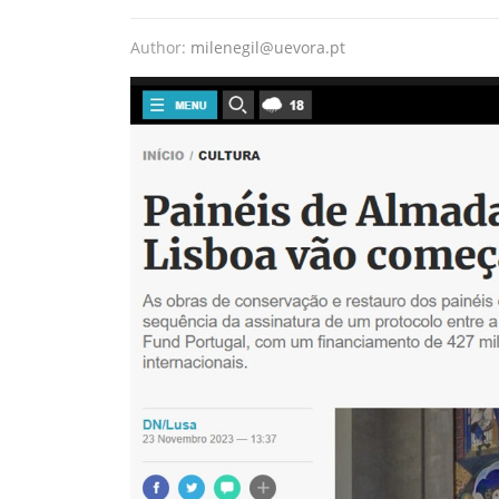
Author:
milenegil@uevora.pt