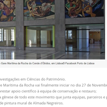
nvestigações em Ciências do Património.
re Marítima da Rocha vai finalmente iniciar no dia 27 de Novemb
restar apoio científico à equipa de conservação e restauro;
a gênese de todo este movimento que junta equipas, parceiros 
 de pintura mural de Almada Negreiros.