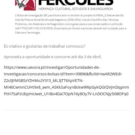
És criativo e gostarias de trabalhar connosco?
Aproveita a oportunidade e concorre até dia 3 de Abril.
https://www.uevora.pt/investigar/Oportunidades-de-
Investigacao/concursos-bolsas-id?item=39896&fbclid=IwAR2WEdI-
Z2c0JYMSB5zYZHMo2Y315_ML3JTT6XpVETN-
MI46CwmnCUHt9x8_aem_ASKkSaFoynBckw9WpGykQGIQVjmDqpnm
PtH7SaPzUbjzmUwet_U1IBo4DaI7OpN16y8Oy7V-LnDOCNJy5i08OFq0