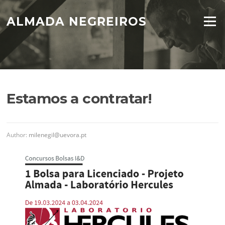
Skip
to
ALMADA NEGREIROS
Menu
content
Estamos a contratar!
Author:
milenegil@uevora.pt