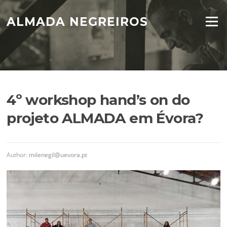
Skip
to
ALMADA NEGREIROS
Menu
content
4º workshop hand’s on do
projeto ALMADA em Évora?
Author:
milenegil@uevora.pt