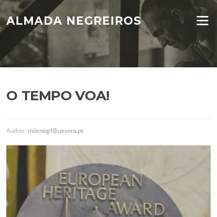
Skip
to
ALMADA NEGREIROS
Menu
content
O TEMPO VOA!
Author:
milenegil@uevora.pt