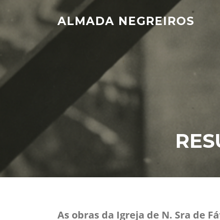
Skip
to
ALMADA NEGREIROS
content
RES
As obras da Igreja de N. Sra de 