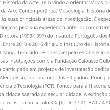
istória da Arte. Tem vindo a orientar vários p
 da Arte Contemporânea, Museologia, História d
às suas principais áreas de investigação. É esp
ológicos pela sua experiência anterior como Di
iretora (1993-1997) do Instituto Português dos 
Entre 2010 e 2016 dirigiu o Instituto de Históri
Lisboa. Tem sido responsável pelo estabelecimen
rsas instituições como a Fundação Calouste Gul
m participado em projetos de investigação dedica
 Além disso, liderou como Investigadora Principa
ência e Tecnologia (FCT), Fontes para a História
 cidade sagrada ao secular Cidade. A extinção d
em Lisboa no século XIX [PTDC / CPC-HAT / 4703