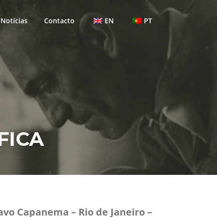
Notícias
Contacto
EN
PT
FICA
tavo Capanema – Rio de Janeiro –