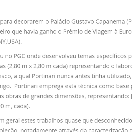
s para decorarem o Palácio Gustavo Capanema (P
leiro que havia ganho o Prêmio de Viagem à Euro
NY,USA).
ou no PGC onde desenvolveu temas específicos pe
s (2,80 m x 2,80 m cada) representando o laboro 
sco, a qual Portinari nunca antes tinha utilizado
igo. Portinari emprega esta técnica como base p
s obras de grandes dimensões, representando: Jo
90 m, cada).
m geral estes trabalhos quase que desconhecido
coleção, notadamente através da caracterização d