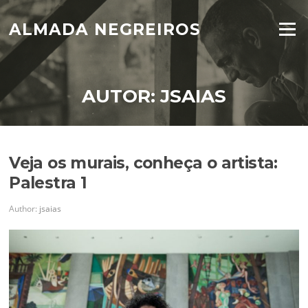
Skip
to
ALMADA NEGREIROS
Menu
content
AUTOR:
JSAIAS
Veja os murais, conheça o artista:
Palestra 1
Author:
jsaias