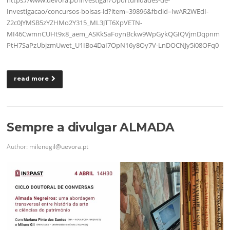
Investigacao/concursos-bolsas-id?item=39896&fbclid=IwAR2WEdI-
Z2c0JYMSB5zYZHMo2Y315_ML3JTT6XpVETN-
MI46CwmnCUHt9x8_aem_ASKkSaFoynBckw9WpGykQGIQVjmDqpnm
PtH7SaPzUbjzmUwet_U1IBo4DaI7OpN16y8Oy7V-LnDOCNJy5i08OFq0
read more
Sempre a divulgar ALMADA
Author:
milenegil@uevora.pt