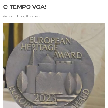
O TEMPO VOA!
Author:
milenegil@uevora.pt