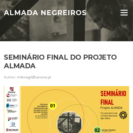
Skip
to
ALMADA NEGREIROS
Menu
content
Blog
SEMINÁRIO FINAL DO PROJETO
ALMADA
Author:
milenegil@uevora.pt