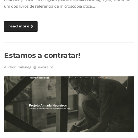
um dos livros de referência da microscópia ótica…
read more
Estamos a contratar!
Author:
milenegil@uevora.pt