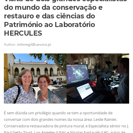
do mundo da conservação e
restauro e das ciências do
Património ao Laboratório
HERCULES
Author:
milenegil@uevora.pt
É sem dúvida um privilégio quando se tem a oportunidade de
conversar com dois grandes nomes da nossa área: Leslie Rainier,
Conservadora-restauradora de pintura mural, e Especialista sénior no J.
Paul Getty Trust, Los Angeles (USA); e Nicolas Eastaugh (UK), autor de